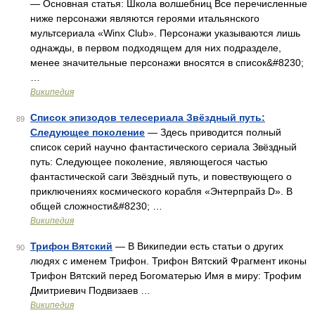
— Основная статья: Школа волшебниц Все перечисленные
ниже персонажи являются героями итальянского
мультсериала «Winx Club». Персонажи указываются лишь
однажды, в первом подходящем для них подразделе,
менее значительные персонажи вносятся в список&#8230;
…
Википедия
Список эпизодов телесериала Звёздный путь:
89
Следующее поколение
— Здесь приводится полный
список серий научно фантастического сериала Звёздный
путь: Следующее поколение, являющегося частью
фантастической саги Звёздный путь, и повествующего о
приключениях космического корабля «Энтерпрайз D». В
общей сложности&#8230; …
Википедия
Трифон Вятский
— В Википедии есть статьи о других
90
людях с именем Трифон. Трифон Вятский Фрагмент иконы
Трифон Вятский перед Богоматерью Имя в миру: Трофим
Дмитриевич Подвизаев …
Википедия