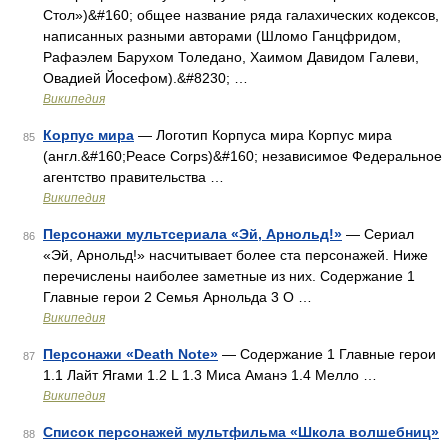
Стол»)&#160; общее название ряда галахических кодексов,
написанных разными авторами (Шломо Ганцфридом,
Рафаэлем Барухом Толедано, Хаимом Давидом Галеви,
Овадией Йосефом).&#8230; …
Википедия
Корпус мира
— Логотип Корпуса мира Корпус мира
85
(англ.&#160;Peace Corps)&#160; независимое Федеральное
агентство правительства …
Википедия
Персонажи мультсериала «Эй, Арнольд!»
— Сериал
86
«Эй, Арнольд!» насчитывает более ста персонажей. Ниже
перечислены наиболее заметные из них. Содержание 1
Главные герои 2 Семья Арнольда 3 О …
Википедия
Персонажи «Death Note»
— Содержание 1 Главные герои
87
1.1 Лайт Ягами 1.2 L 1.3 Миса Аманэ 1.4 Мелло …
Википедия
Список персонажей мультфильма «Школа волшебниц»
88