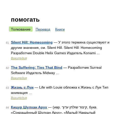
помогать
Толкование
Перевод
Книги
Silent Hill: Homecoming
— У этого термина существуют и
81
другие значения, см. Silent Hill. Silent Hill: Homecoming
Разработчик Double Helix Games Издатель Konami …
Википедия
The Suffering: Ties That Bind
— Разработчик Surreal
82
Software Издатель Midway …
Википедия
Жизнь с Луи
— Life with Louie обложка к Жизнь с Луи Тип
83
анимация …
Википедия
Кицур Шулхан Арух
— (ивр. קיצור שולחן ערוך‎, букв.
84
«Сокращённый Шулхан Арух», «Малый Накрытый